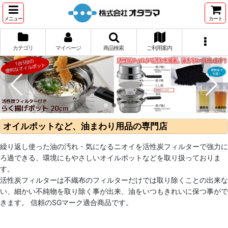
メニュー
カート
カテゴリ
マイページ
商品検索
ご利用案内
オイルポットなど、油まわり用品の専門店
繰り返し使った油の汚れ・気になるニオイを活性炭フィルターで強力に
ろ過できる、環境にもやさしいオイルポットなどを取り扱っておりま
す。
活性炭フィルターは不織布のフィルターだけでは取り除くことの出来な
い、細かい不純物を取り除く事が出来、油をいつもきれいに保つ事がで
きます。 信頼のSGマーク適合商品です。