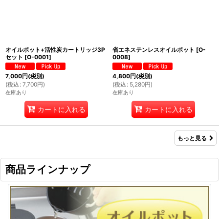
オイルポット+活性炭カートリッジ3P
省エネステンレスオイルポット
[
O-
セット
[
O-0001
]
0008
]
7,000
円
(税別)
4,800
円
(税別)
(
税込
:
7,700
円
)
(
税込
:
5,280
円
)
在庫あり
在庫あり
カートに入れる
カートに入れる
もっと見る
商品ラインナップ