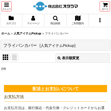
メニュー
カート
カテゴリ
マイページ
商品検索
ご利用案内
ホーム
>
人気アイテムPickup
>
フライパンカバー
フライパンカバー
[
人気アイテムPickup
]
表示順変更
閉じる
0
件
表示数
:
並び順
:
配送とお支払いについて
お支払方法
絞り込む
お支払方法は、銀行振込・代金引換・クレジットカードからお選