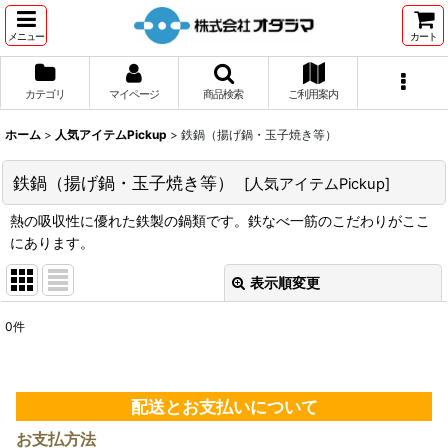
メニュー
カート
カテゴリ
マイページ
商品検索
ご利用案内
ホーム
>
人気アイテムPickup
>
鉄鍋（揚げ鍋・玉子焼き等）
鉄鍋（揚げ鍋・玉子焼き等）
[
人気アイテムPickup
]
熱の吸収性に優れた鉄製の鍋類です。鉄なべ一筋のこだわりがここ
にあります。
表示順変更
閉じる
0
件
表示数
:
並び順
:
配送とお支払いについて
お支払方法